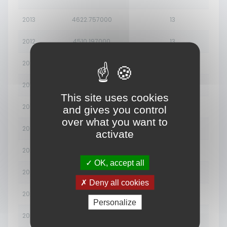
2013
4622.757000
13
2012
4510.197000
13
2011
4394.842000
12
2010
4273.738000
12
This site uses cookies
2009
4145.400000
12
and gives you control
over what you want to
2008
4011.487000
11
activate
2007
3876.123000
11
OK, accept all
2006
3745.143000
10
Deny all cookies
2005
3622.775000
10
Personalize
2004
3510.468000
10