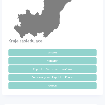
Kraje sąsiadujące
Angola
Kamerun
Republika Środkowoafrykańska
Demokratyczna Republika Konga
Gabon