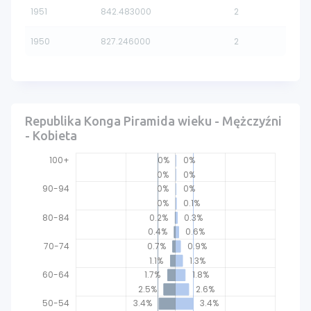
1951
842.483000
2
1950
827.246000
2
Republika Konga Piramida wieku - Mężczyźni
- Kobieta
100+
0%
0%
0%
0%
90-94
0%
0%
0%
0.1%
80-84
0.2%
0.3%
0.4%
0.6%
70-74
0.7%
0.9%
1.1%
1.3%
60-64
1.7%
1.8%
2.5%
2.6%
40-44
50-54
3.4%
3.4%