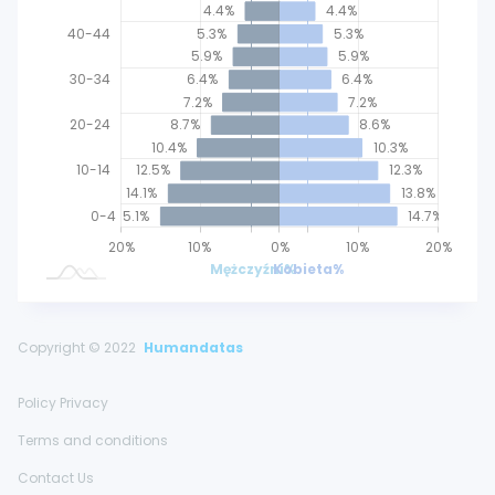
4.4%
4.4%
40-44
5.3%
5.3%
5.9%
5.9%
30-34
6.4%
6.4%
7.2%
7.2%
20-24
8.7%
8.6%
10.4%
10.3%
10-14
12.5%
12.3%
14.1%
13.8%
0-4
15.1%
14.7%
30%
25%
20%
30%
25%
15%
5%
5%
10%
0%
L
10%
20%
Mężczyźni%
Kobieta%
Copyright © 2022
Humandatas
Policy Privacy
Terms and conditions
Contact Us