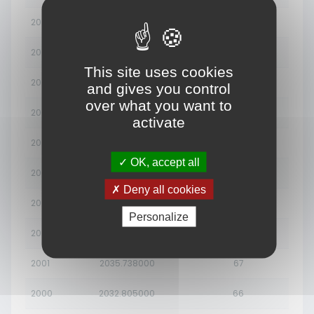
2009
1990.135000
65
2008
1987.130000
65
This site uses cookies
2007
1986.926000
65
and gives you control
over what you want to
2006
1989.933000
65
activate
2005
1996.115000
65
OK, accept all
2004
2005.953000
66
Deny all cookies
2003
2018.355000
66
Personalize
2002
2029.832000
66
2001
2035.738000
67
2000
2032.805000
66